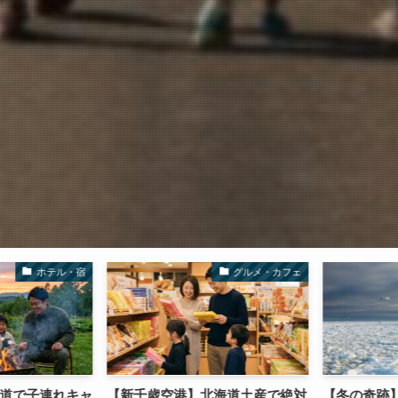
ホテル・宿
グルメ・カフェ
海道で子連れキャ
【新千歳空港】北海道土産で絶対
【冬の奇跡】