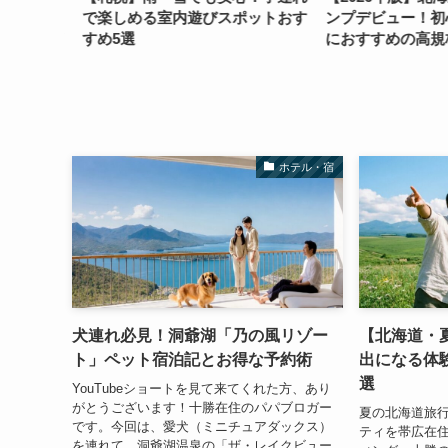
に注意し
で楽しめる室内遊びスポットおす
ンプデビュー！初
服装ガイ
すめ5選
におすすめの高規格
選｜手ぶら・コテ
ホテル・宿
犬連れ必見！洞爺湖「乃の風リゾー
【北海道・
ト」ペット宿泊記とお得な予約術
出になる体
選
YouTubeショートを見て来てくれた方、あり
がとうございます！十勝在住のパパブロガー
夏の北海道旅
です。今回は、愛犬（ミニチュアダックス）
ティを帯広在
を連れて、洞爺湖温泉の「ザ・レイクビュー