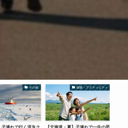
その他
体験・アクティビティ
子連れで行く流氷ク
【北海道・夏】子連れで一生の思
【202