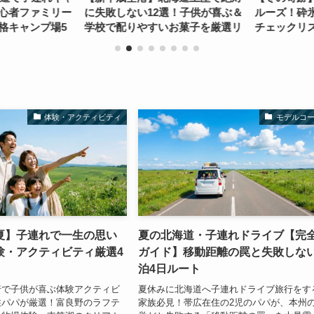
心者ファミリー
に失敗しない12選！子供が喜ぶ＆
ルーズ！砕氷
キャンプ場5
学校で配りやすいお菓子を厳選リ
チェックリス
ージ情報も
スト
体験・アクティビティ
モデルコ
夏】子連れで一生の思い
夏の北海道・子連れドライブ【完
験・アクティビティ厳選4
ガイド】移動距離の罠と失敗しない
泊4日ルート
行で子供が喜ぶ体験アクティビ
夏休みに北海道へ子連れドライブ旅行をす
住パパが厳選！富良野のラフテ
家族必見！帯広在住の2児のパパが、本州