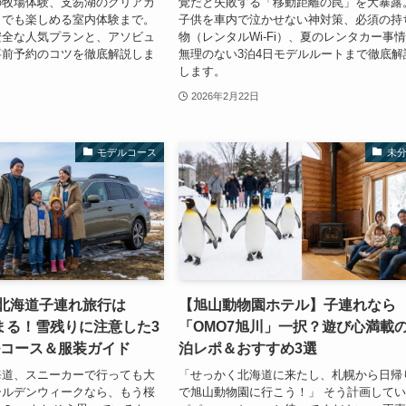
の牧場体験、支笏湖のクリアカ
覚だと失敗する「移動距離の罠」を大暴露
日でも楽しめる室内体験まで。
子供を車内で泣かせない神対策、必須の持
安全な人気プランと、アソビュ
物（レンタルWi-Fi）、夏のレンタカー事
事前予約のコツを徹底解説しま
無理のない3泊4日モデルルートまで徹底解
します。
2026年2月22日
モデルコース
未
】北海道子連れ旅行は
【旭山動物園ホテル】子連れなら
まる！雪残りに注意した3
「OMO7旭川」一択？遊び心満載
ルコース＆服装ガイド
泊レポ＆おすすめ3選
海道、スニーカーで行っても大
「せっかく北海道に来たし、札幌から日帰
ールデンウィークなら、もう桜
で旭山動物園に行こう！」 そう計画して