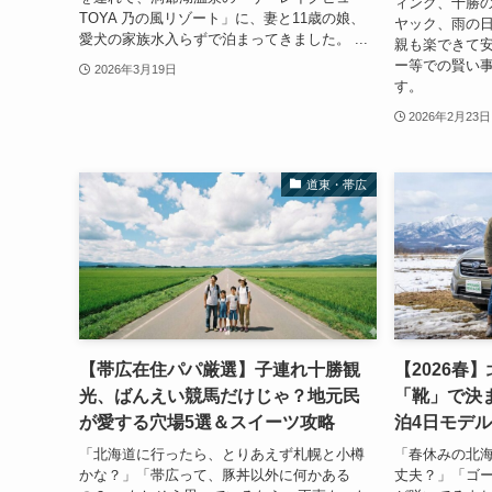
ィング、十勝
TOYA 乃の風リゾート」に、妻と11歳の娘、
ヤック、雨の
愛犬の家族水入らずで泊まってきました。 ...
親も楽できて
ー等での賢い
2026年3月19日
す。
2026年2月23日
道東・帯広
【帯広在住パパ厳選】子連れ十勝観
【2026春
光、ばんえい競馬だけじゃ？地元民
「靴」で決
が愛する穴場5選＆スイーツ攻略
泊4日モデ
「北海道に行ったら、とりあえず札幌と小樽
「春休みの北
かな？」「帯広って、豚丼以外に何かある
丈夫？」「ゴ