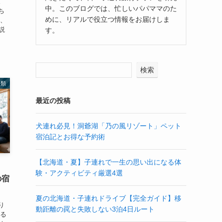
。
中。このブログでは、忙しいパパママのた
ち
めに、リアルで役立つ情報をお届けしま
情、
説
す。
検索
分類
最近の投稿
犬連れ必見！洞爺湖「乃の風リゾート」ペット
宿泊記とお得な予約術
【北海道・夏】子連れで一生の思い出になる体
験・アクティビティ厳選4選
の宿
夏の北海道・子連れドライブ【完全ガイド】移
り
動距離の罠と失敗しない3泊4日ルート
いる