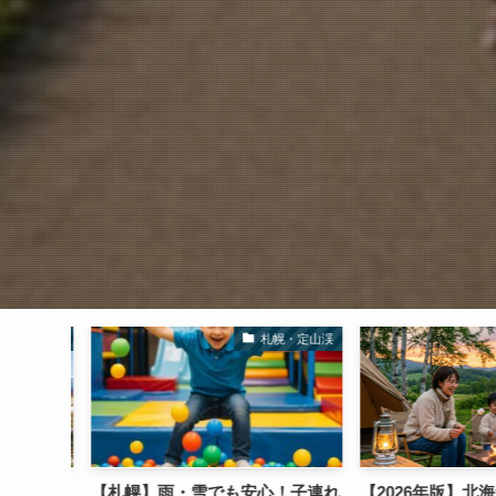
デルコース
札幌・定山渓
れ旅行は
【札幌】雨・雪でも安心！子連れ
【2026年版】北