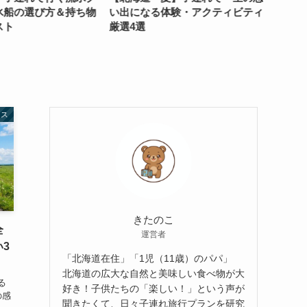
船の選び方＆持ち物
い出になる体験・アクティビティ
イブ必
ト
厳選4選
グルメ
徹底紹
ース
きたのこ
全
運営者
3
「北海道在住」「1児（11歳）のパパ」
北海道の広大な自然と美味しい食べ物が大
る
好き！子供たちの「楽しい！」という声が
の感
聞きたくて、日々子連れ旅行プランを研究